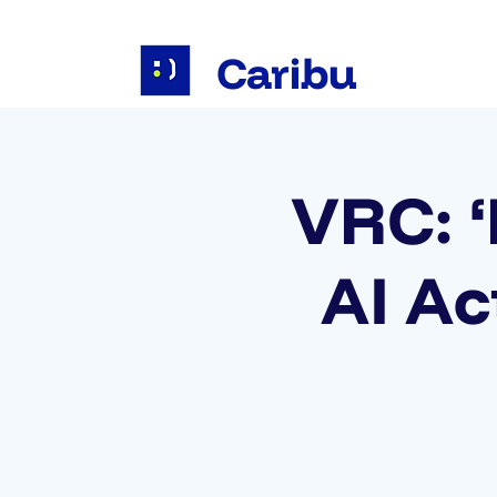
Caribu
VRC: ‘
AI Act