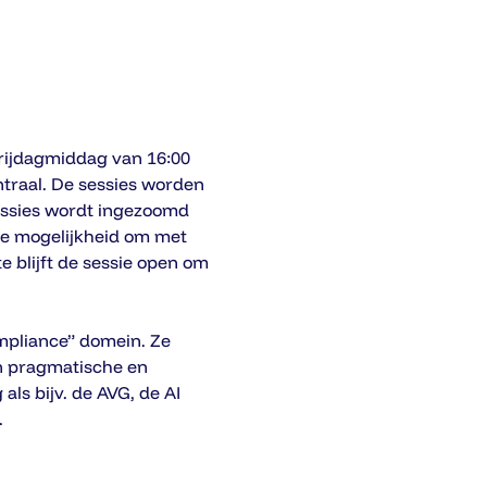
vrijdagmiddag van 16:00 
ntraal. De sessies worden 
ssies wordt ingezoomd 
de mogelijkheid om met 
e blijft de sessie open om 
mpliance” domein. Ze 
n pragmatische en 
ls bijv. de AVG, de AI 
.