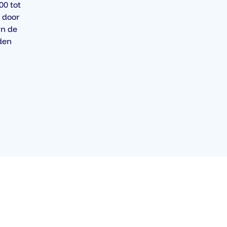
00 tot
 door
In de
den