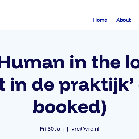
Home
About
Human in the l
 in de praktijk’
booked)
Fri 30 Jan
  |  
vrc@vrc.nl