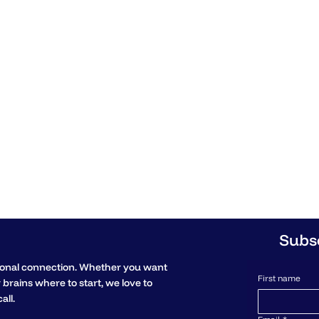
Subsc
sonal connection. Whether you want
First name
r brains where to start, we love to
all.