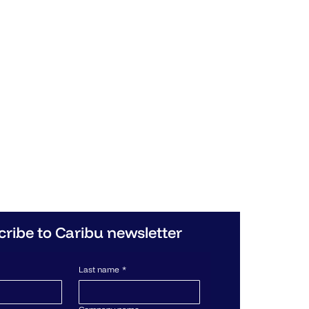
ribe to Caribu newsletter
Last name
*