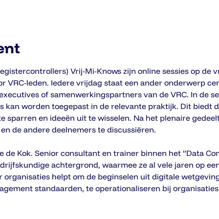
ent
gistercontrollers) Vrij-Mi-Knows zijn online sessies op de 
voor VRC-leden. Iedere vrijdag staat een ander onderwerp ce
executives of samenwerkingspartners van de VRC. In de se
s kan worden toegepast in de relevante praktijk. Dit biedt 
e sparren en ideeën uit te wisselen. Na het plenaire gedeelt
 en de andere deelnemers te discussiëren.
 de Kok. Senior consultant en trainer binnen het “Data Co
edrijfskundige achtergrond, waarmee ze al vele jaren op ee
organisaties helpt om de beginselen uit digitale wetgeving a
gement standaarden, te operationaliseren bij organisaties