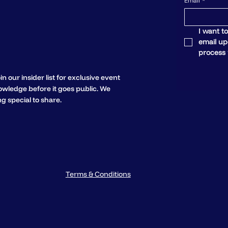
Email
*
I want to
email upd
process 
in our insider list for exclusive event
knowledge before it goes public. We
 special to share.
Terms & Conditions